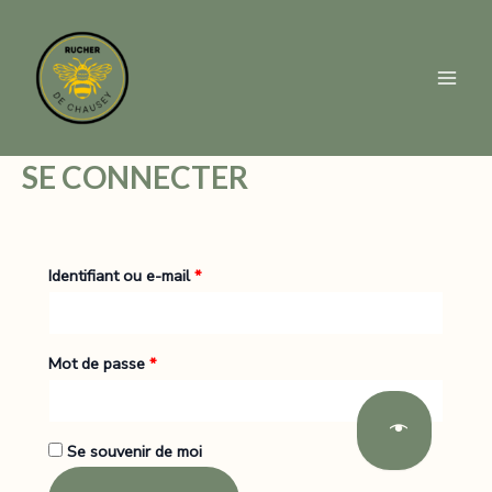
Aller
au
contenu
MAI
ME
SE CONNECTER
Obligatoire
Identifiant ou e-mail
*
Obligatoire
Mot de passe
*
Se souvenir de moi